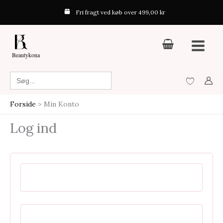
Gå
Fri fragt ved køb over 499,00 kr
til
indholdet
Beautykona
Search
for:
Forside
Min Konto
Log ind