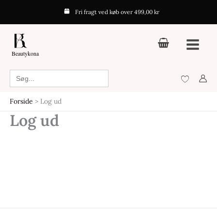
Gå
Fri fragt ved køb over 499,00 kr
til
indholdet
Beautykona
Search
for:
Forside
Log ud
Log ud